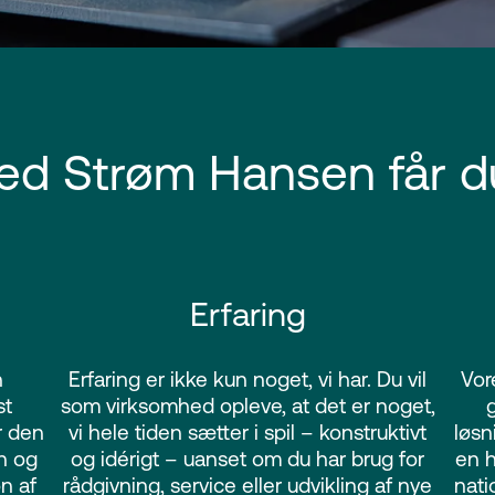
ed Strøm Hansen får d
Erfaring
n
Erfaring er ikke kun noget, vi har. Du vil
Vor
st
som virksomhed opleve, at det er noget,
g
r den
vi hele tiden sætter i spil – konstruktivt
løsn
en og
og idérigt – uanset om du har brug for
en h
n af
rådgivning, service eller udvikling af nye
nati