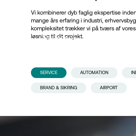
Vi kombinerer dyb faglig ekspertise inden
mange års erfaring i industri, erhvervsbyg
kompleksitet trækker vi på tværs af vores
løsning til dit projekt.
Service
SERVICE
AUTOMATION
IN
BRAND & SIKRING
AIRPORT