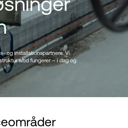
øsninger
n
 og installationspartnere. Vi
struktur altid fungerer – i dag og
ce
områder