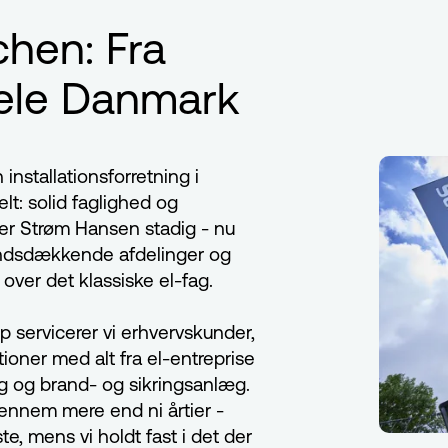
chen: Fra
hele Danmark
nstallationsforretning i
lt: solid faglighed og
er Strøm Hansen stadig - nu
andsdækkende afdelinger og
over det klassiske el-fag.
p servicerer vi erhvervskunder,
tioner med alt fra el-entreprise
g og brand- og sikringsanlæg.
gennem mere end ni årtier -
ste, mens vi holdt fast i det der