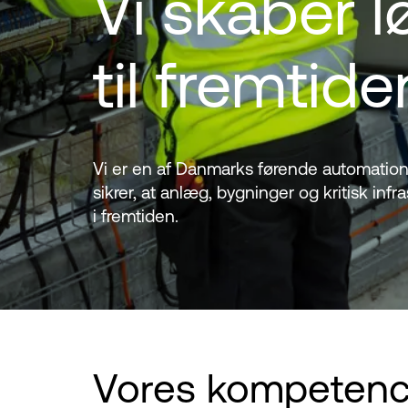
Vi skaber l
til fremtide
Vi er en af Danmarks førende automations-
sikrer, at anlæg, bygninger og kritisk infra
i fremtiden.
Vores
kompeten