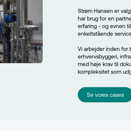
Strøm Hansen er valgt
har brug for en partne
erfaring - og evnen til 
enkeltstående servicea
Vi arbejder inden for 
erhvervsbyggeri, infra
med høje krav til dok
kompleksitet som ud
Se vores cases