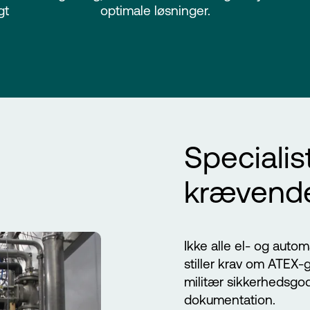
gt
optimale løsninger.
Specialis
krævend
Ikke alle el- og auto
stiller krav om ATEX
militær sikkerhedsgod
dokumentation.