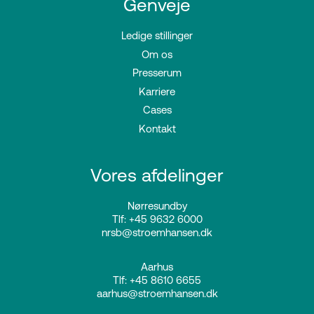
Genveje
Ledige stillinger
Om os
Presserum
Karriere
Cases
Kontakt
Vores afdelinger
Nørresundby
Tlf: +45 9632 6000
nrsb@stroemhansen.dk
Aarhus
Tlf: +45 8610 6655
aarhus@stroemhansen.dk